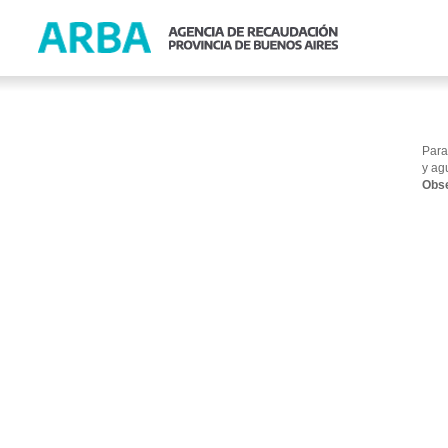
Para
y ag
Obse